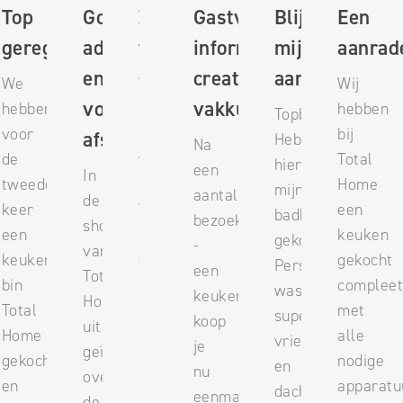
Top
Goed
Zeer
Erg
Gastvrij,
Blij met
Een
geregeld
advies
tevreden
tevreden
informatief,
mijn
aanrad
en alles
creatief en
aankoop
We
Vloer,
Mooie
Wij
volgens
vakkundig
hebben
keuken
showroom,
hebben
Topbedrijf.
voor
en
goed
bij
afspraak
Heb
Na
de
wanden
advies
Total
hier
een
In
tweede
bij
en
Home
mijn
aantal
de
keer
Total
een
een
badkamer
bezoeken
showroom
een
Home
mooie
keuken
gekocht.
-
van
keuken
gekocht.
oplevering.
gekocht
Personeel
een
Total
bin
Prima
Erg
complee
was
keuken
Home
Total
geholpen
tevreden!
met
super
koop
uitstekend
Home
bij
alle
vriendelijk
je
geïnformeerd
gekocht
het
nodige
en
nu
over
en
uitzoeken
apparatu
dachten
eenmaal
de