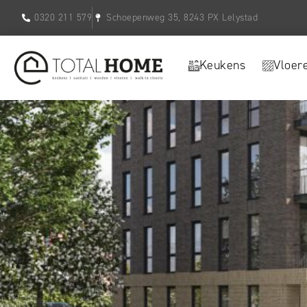
0320 211 579
Schoepenweg 35, 8243 PX Lelystad
Keukens
Vloer