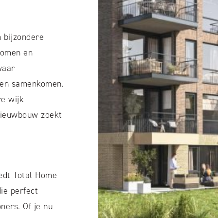
 bijzondere
bomen en
waar
ten samenkomen.
e wijk
nieuwbouw zoekt
edt Total Home
ie perfect
ners. Of je nu