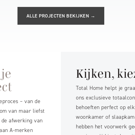
ALLE PROJECTEN BEKIJKEN →
je
Kijken, ki
ect
Total Home helpt je graa
ons exclusieve totaalc
zeproces – van de
behoeften perfect op elk
om van maar liefst
woonkamer of slaapkame
 de afwerking van
hebben het voorwerk ged
 aan A-merken