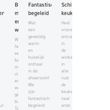
Badkamer
Fantastisch
Schitterende
er
met vloer
begeleid
keuken
en
Wat
Heel
wandtegels
een
vriendelijk
geweldig
ontvangen
Wij
warm
in
hebben
en
de
een
huiselijk
winkel,
badkamer
onthaal
in
met
in de
alle
vloer
t
showroom!
rust
en
We
de
wandtegels
zijn
keuken
gekocht
fantastisch
naar
bij
ur.
begeleid
onze
Total