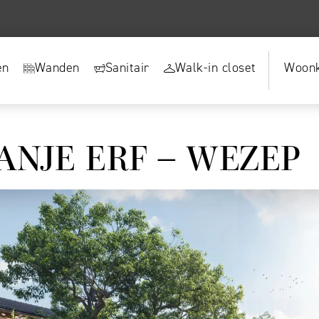
en
Wanden
Sanitair
Walk-in closet
Woonk
ANJE ERF – WEZEP