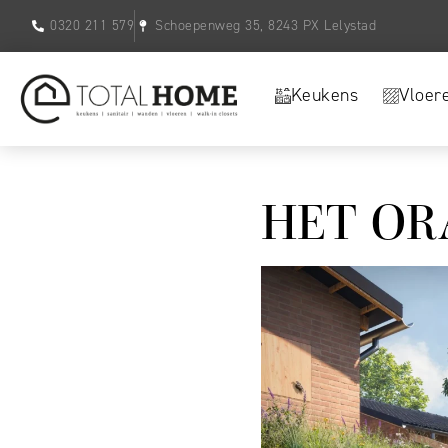
0320 211 579
Schoepenweg 35, 8243 PX Lelystad
Keukens
Vloer
HET OR